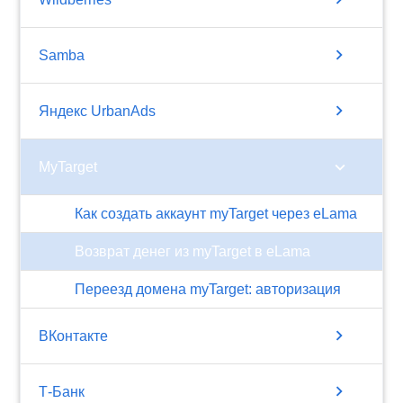
chevron_right
Samba
chevron_right
Яндекс UrbanAds
chevron_right
MyTarget
Как создать аккаунт myTarget через eLama
Возврат денег из myTarget в eLama
Переезд домена myTarget: авторизация
chevron_right
ВКонтакте
chevron_right
Т-Банк