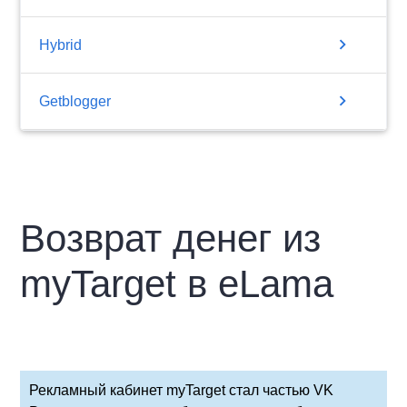
chevron_right
Hybrid
chevron_right
Getblogger
Возврат денег из
myTarget в eLama
Рекламный кабинет myTarget стал частью VK