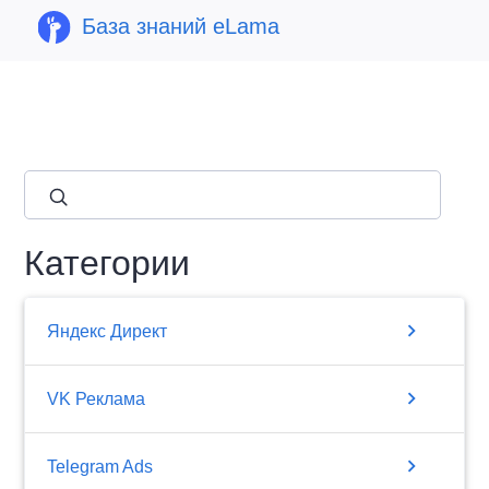
База знаний eLama
close
Категории
chevron_right
Яндекс Директ
chevron_right
VK Реклама
chevron_right
Telegram Ads