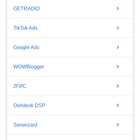
chevron_right
GETRADIO
chevron_right
TikTok Ads
chevron_right
Google Ads
chevron_right
WOWBlogger
chevron_right
2ГИС
chevron_right
Oohdesk DSP
chevron_right
Seowizard