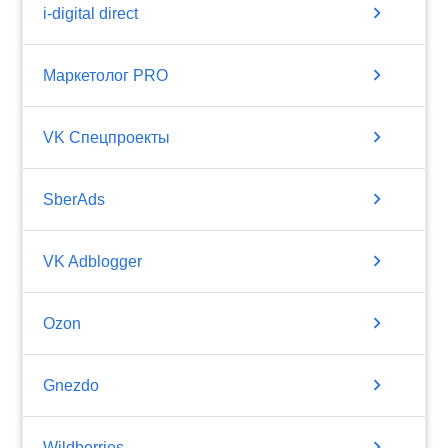
chevron_right
i-digital direct
chevron_right
Маркетолог PRO
chevron_right
VK Спецпроекты
chevron_right
SberAds
chevron_right
VK Adblogger
chevron_right
Ozon
chevron_right
Gnezdo
chevron_right
Wildberries